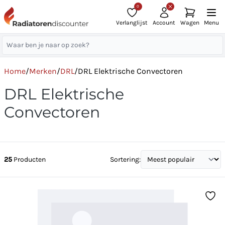
0
Verlanglijst
Account
Wagen
Menu
Home
/
Merken
/
DRL
/
DRL Elektrische Convectoren
DRL Elektrische
Convectoren
25
Producten
Sortering: