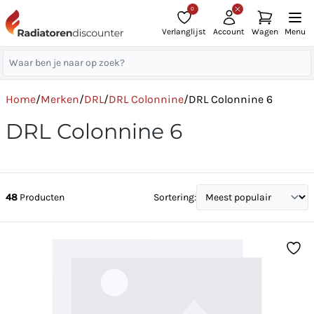
0
Verlanglijst
Account
Wagen
Menu
Home
/
Merken
/
DRL
/
DRL Colonnine
/
DRL Colonnine 6
DRL Colonnine 6
48
Producten
Sortering: