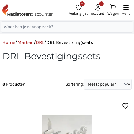
0
Verlanglijst
Account
Wagen
Menu
Home
/
Merken
/
DRL
/
DRL Bevestigingssets
DRL Bevestigingssets
8
Producten
Sortering: