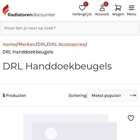
0
Verlanglijst
Account
Wagen
Menu
Home
/
Merken
/
DRL
/
DRL Accessoires
/
DRL Handdoekbeugels
DRL Handdoekbeugels
5
Producten
Sortering: