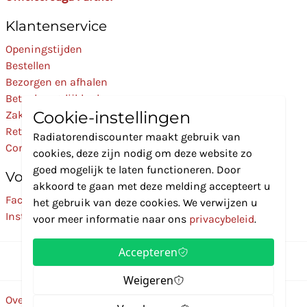
Klantenservice
Openingstijden
Bestellen
Bezorgen en afhalen
Betaalmogelijkheden
Cookie-instellingen
Zakelijk
Retourneren
Radiatorendiscounter maakt gebruik van
Contact
cookies, deze zijn nodig om deze website zo
goed mogelijk te laten functioneren. Door
Volg Ons
akkoord te gaan met deze melding accepteert u
Facebook
het gebruik van deze cookies. We verwijzen u
Instagram
voor meer informatie naar ons
privacybeleid
.
Accepteren
Weigeren
Over ons
Disclaimer
Privacybeleid
Algemene voorwaarden