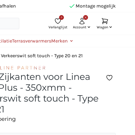
afhalen
Montage mogelijk
0
Verlanglijst
Account
Wagen
ilatie
Terrasverwarmers
Merken
Verkeerswit soft touch - Type 20 en 21
 Zijkanten voor Linea
lus - 350xmm -
rswit soft touch - Type
21
oering