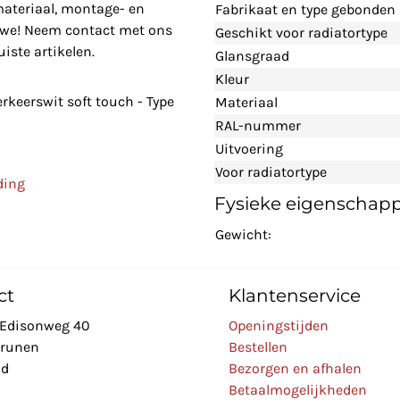
materiaal, montage- en
Fabrikaat en type gebonden
n we! Neem contact met ons
Geschikt voor radiatortype
iste artikelen.
Glansgraad
Kleur
rkeerswit soft touch - Type
Materiaal
RAL-nummer
Uitvoering
Voor radiatortype
ding
Fysieke eigenschap
Gewicht:
ct
Klantenservice
Edisonweg 40
Openingstijden
Drunen
Bestellen
nd
Bezorgen en afhalen
Betaalmogelijkheden