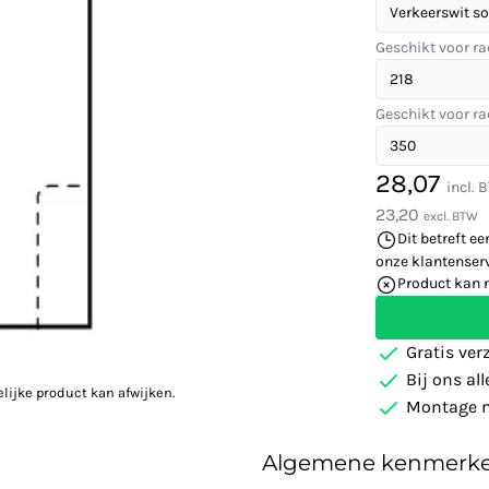
Geschikt voor ra
Geschikt voor ra
28,07
incl. 
23,20
excl. BTW
Dit betreft ee
onze klantenserv
Product kan 
Gratis ver
Bij ons al
elijke product kan afwijken.
Montage m
Algemene kenmerk