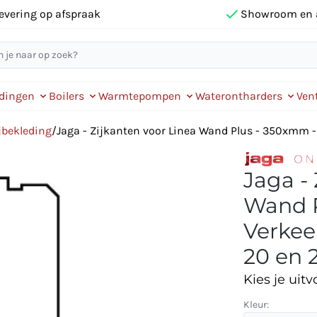
evering op afspraak
Showroom en 
idingen
Boilers
Warmtepompen
Waterontharders
Vent
jbekleding
/
Jaga - Zijkanten voor Linea Wand Plus - 350xmm - 
Jaga -
Wand P
Verkee
20 en 
Kies je uitv
Kleur: