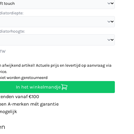
diatordiepte:
diatorhoogte:
BTW
n afwijkend artikel! Actuele prijs en levertijd op aanvraag via
ice.
niet worden geretourneerd
In het winkelmandje
zenden vanaf €100
leen A-merken mét garantie
ogelijk
en