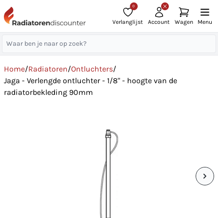
0
Verlanglijst
Account
Wagen
Menu
Home
/
Radiatoren
/
Ontluchters
/
Jaga - Verlengde ontluchter - 1/8" - hoogte van de
radiatorbekleding 90mm