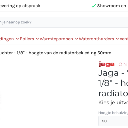
evering op afspraak
Showroom en 
idingen
Boilers
Warmtepompen
Waterontharders
Vent
luchter - 1/8" - hoogte van de radiatorbekleding 50mm
Jaga -
1/8" - 
radiat
Kies je uitv
Hoogte behuizin