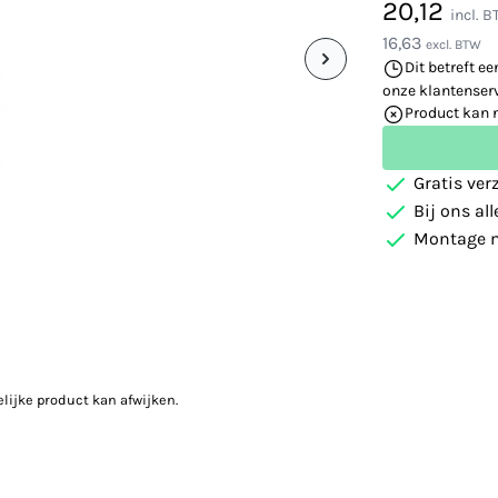
20,12
incl. 
16,63
excl. BTW
Dit betreft ee
onze klantenserv
Product kan 
Gratis ver
Bij ons al
Montage m
elijke product kan afwijken.