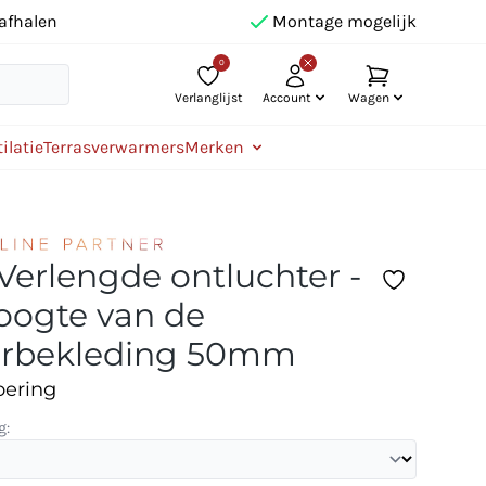
afhalen
Montage mogelijk
0
Verlanglijst
Account
Wagen
ilatie
Terrasverwarmers
Merken
 Verlengde ontluchter -
hoogte van de
orbekleding 50mm
oering
g: