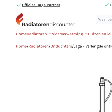
Officieel Jaga Partner
L
Home
Radiatoren
Vloerverwarming
Buizen en le
Home
/
Radiatoren
/
Ontluchters
/
Jaga - Verlengde ont