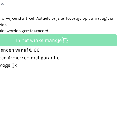
BTW
n afwijkend artikel! Actuele prijs en levertijd op aanvraag via
ice.
niet worden geretourneerd
In het winkelmandje
zenden vanaf €100
leen A-merken mét garantie
ogelijk