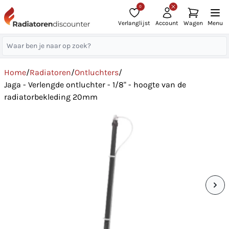
0
Verlanglijst
Account
Wagen
Menu
Home
/
Radiatoren
/
Ontluchters
/
Jaga - Verlengde ontluchter - 1/8" - hoogte van de
radiatorbekleding 20mm