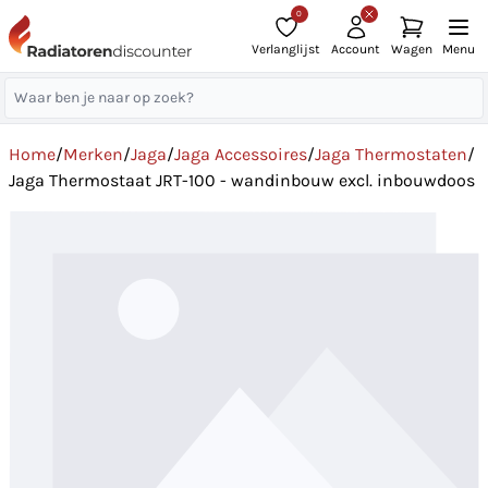
0
Verlanglijst
Account
Wagen
Menu
Home
/
Merken
/
Jaga
/
Jaga Accessoires
/
Jaga Thermostaten
/
Jaga Thermostaat JRT-100 - wandinbouw excl. inbouwdoos