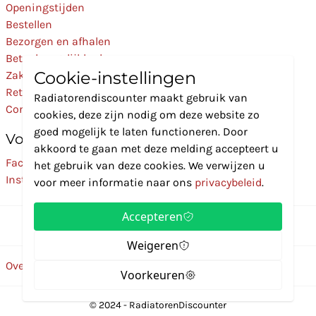
Openingstijden
Bestellen
Bezorgen en afhalen
Betaalmogelijkheden
Cookie-instellingen
Zakelijk
Retourneren
Radiatorendiscounter maakt gebruik van
Contact
cookies, deze zijn nodig om deze website zo
goed mogelijk te laten functioneren. Door
Volg Ons
akkoord te gaan met deze melding accepteert u
Facebook
het gebruik van deze cookies. We verwijzen u
Instagram
voor meer informatie naar ons
privacybeleid
.
Accepteren
Weigeren
Over ons
Disclaimer
Privacybeleid
Algemene voorwaarden
Voorkeuren
© 2024 - RadiatorenDiscounter