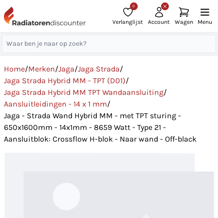
0
Verlanglijst
Account
Wagen
Menu
Home
/
Merken
/
Jaga
/
Jaga Strada
/
Jaga Strada Hybrid MM - TPT (D01)
/
Jaga Strada Hybrid MM TPT Wandaansluiting
/
Aansluitleidingen - 14 x 1 mm
/
Jaga - Strada Wand Hybrid MM - met TPT sturing -
650x1600mm - 14x1mm - 8659 Watt - Type 21 -
Aansluitblok: Crossflow H-blok - Naar wand - Off-black