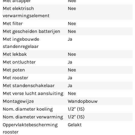
Met aftapper
Nee
Met elektrisch
Nee
verwarmingselement
Met filter
Nee
Met gescheiden batterijen
Nee
Met ingebouwde
Ja
standenregelaar
Met lekbak
Nee
Met ontluchter
Ja
Met poten
Nee
Met rooster
Ja
Met standenschakelaar
Ja
Met verse lucht aansluiting
Nee
Montagewijze
Wandopbouw
Nom. diameter koeling
1/2" (15)
Nom. diameter verwarming
1/2" (15)
Oppervlaktebescherming
Gelakt
rooster