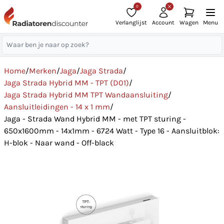
0
Verlanglijst
Account
Wagen
Menu
Home
/
Merken
/
Jaga
/
Jaga Strada
/
Jaga Strada Hybrid MM - TPT (D01)
/
Jaga Strada Hybrid MM TPT Wandaansluiting
/
Aansluitleidingen - 14 x 1 mm
/
Jaga - Strada Wand Hybrid MM - met TPT sturing -
650x1600mm - 14x1mm - 6724 Watt - Type 16 - Aansluitblok:
H-blok - Naar wand - Off-black