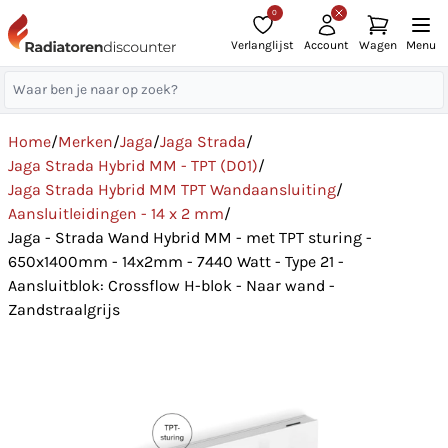
0
Verlanglijst
Account
Wagen
Menu
Home
/
Merken
/
Jaga
/
Jaga Strada
/
Jaga Strada Hybrid MM - TPT (D01)
/
Jaga Strada Hybrid MM TPT Wandaansluiting
/
Aansluitleidingen - 14 x 2 mm
/
Jaga - Strada Wand Hybrid MM - met TPT sturing -
650x1400mm - 14x2mm - 7440 Watt - Type 21 -
Aansluitblok: Crossflow H-blok - Naar wand -
Zandstraalgrijs