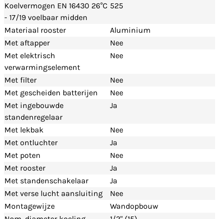
Koelvermogen EN 16430 26°C
525
- 17/19 voelbaar midden
Materiaal rooster
Aluminium
Met aftapper
Nee
Met elektrisch
Nee
verwarmingselement
Met filter
Nee
Met gescheiden batterijen
Nee
Met ingebouwde
Ja
standenregelaar
Met lekbak
Nee
Met ontluchter
Ja
Met poten
Nee
Met rooster
Ja
Met standenschakelaar
Ja
Met verse lucht aansluiting
Nee
Montagewijze
Wandopbouw
Nom. diameter koeling
1/2" (15)