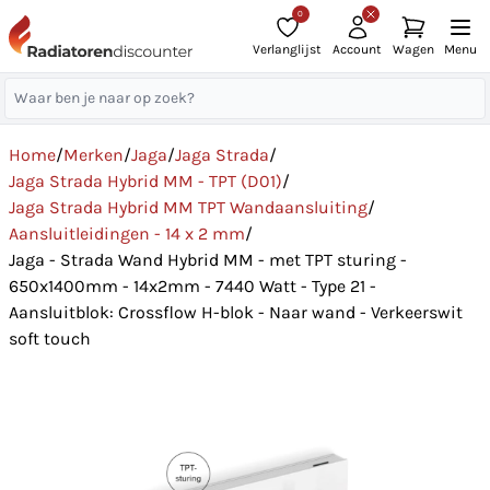
0
Verlanglijst
Account
Wagen
Menu
Home
/
Merken
/
Jaga
/
Jaga Strada
/
Jaga Strada Hybrid MM - TPT (D01)
/
Jaga Strada Hybrid MM TPT Wandaansluiting
/
Aansluitleidingen - 14 x 2 mm
/
Jaga - Strada Wand Hybrid MM - met TPT sturing -
650x1400mm - 14x2mm - 7440 Watt - Type 21 -
Aansluitblok: Crossflow H-blok - Naar wand - Verkeerswit
soft touch