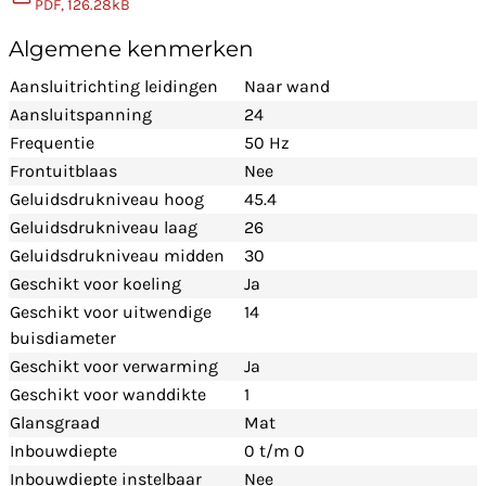
PDF, 126.28kB
Algemene kenmerken
Aansluitrichting leidingen
Naar wand
Aansluitspanning
24
Frequentie
50 Hz
Frontuitblaas
Nee
Geluidsdrukniveau hoog
45.4
Geluidsdrukniveau laag
26
Geluidsdrukniveau midden
30
Geschikt voor koeling
Ja
Geschikt voor uitwendige
14
buisdiameter
Geschikt voor verwarming
Ja
Geschikt voor wanddikte
1
Glansgraad
Mat
Inbouwdiepte
0 t/m 0
Inbouwdiepte instelbaar
Nee