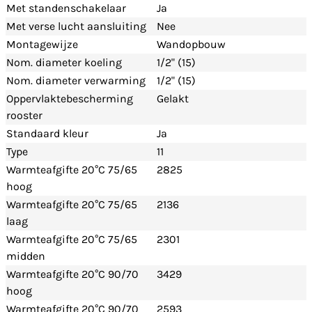
Met standenschakelaar
Ja
Met verse lucht aansluiting
Nee
Montagewijze
Wandopbouw
Nom. diameter koeling
1/2" (15)
Nom. diameter verwarming
1/2" (15)
Oppervlaktebescherming
Gelakt
rooster
Standaard kleur
Ja
Type
11
Warmteafgifte 20°C 75/65
2825
hoog
Warmteafgifte 20°C 75/65
2136
laag
Warmteafgifte 20°C 75/65
2301
midden
Warmteafgifte 20°C 90/70
3429
hoog
Warmteafgifte 20°C 90/70
2593