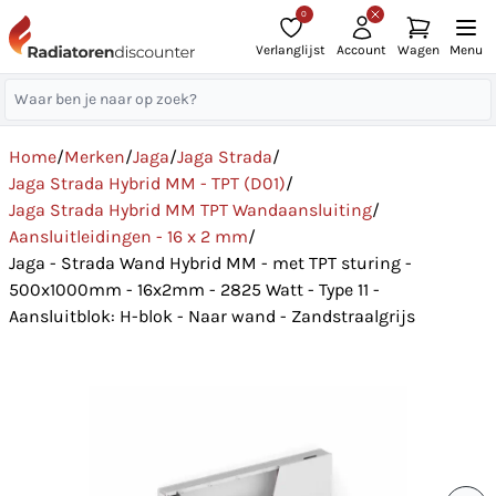
0
Verlanglijst
Account
Wagen
Menu
Home
/
Merken
/
Jaga
/
Jaga Strada
/
Jaga Strada Hybrid MM - TPT (D01)
/
Jaga Strada Hybrid MM TPT Wandaansluiting
/
Aansluitleidingen - 16 x 2 mm
/
Jaga - Strada Wand Hybrid MM - met TPT sturing -
500x1000mm - 16x2mm - 2825 Watt - Type 11 -
Aansluitblok: H-blok - Naar wand - Zandstraalgrijs