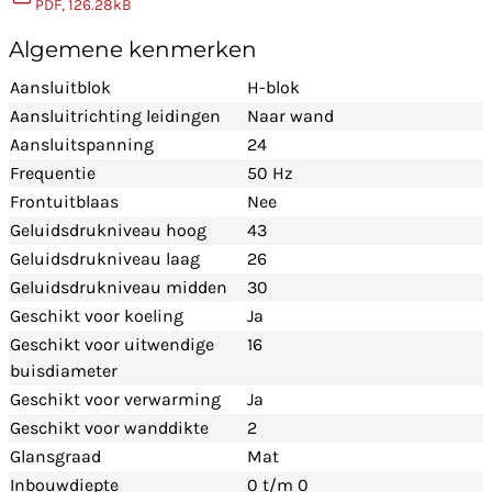
PDF, 126.28kB
Algemene kenmerken
Aansluitblok
H-blok
Aansluitrichting leidingen
Naar wand
Aansluitspanning
24
Frequentie
50 Hz
Frontuitblaas
Nee
Geluidsdrukniveau hoog
43
Geluidsdrukniveau laag
26
Geluidsdrukniveau midden
30
Geschikt voor koeling
Ja
Geschikt voor uitwendige
16
buisdiameter
Geschikt voor verwarming
Ja
Geschikt voor wanddikte
2
Glansgraad
Mat
Inbouwdiepte
0 t/m 0