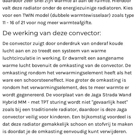
daardoor zeer snel zijn warmte af aan de ruimte. Hierdoor
valt deze radiator onder de energiezuinige radiatoren. Kies
voor een TWIN model (dubbele warmtewisselaar) zoals type
11 - 16 of 21 voor nog meer warmteafgifte.
De werking van deze convector:
De convector zuigt door onderdruk van onderaf koude
lucht aan en zo treedt een systeem van warme
luchtcirculatie in werking. Er dwarrelt een aangename
warme lucht bovenuit de omkasting van de convector. De
omkasting rondom het verwarmingselement heeft als het
ware een schoorsteeneffect. Hoe groter de omkasting is
rondom het verwarmingselement, des te meer warmte er
wordt gegenereerd. De voorplaat van de Jaga Strada Wand
Hybrid MM - met TPT sturing wordt niet "gevaarlijk heet"
zoals bij een traditionele radiator, daardoor is deze Jaga
convector veilig voor kinderen. Een bijkomstig voordeel is
dat deze radiator gemakkelijk schoon en stofvrij te maken
is doordat je de omkasting eenvoudig kunt verwijderen.