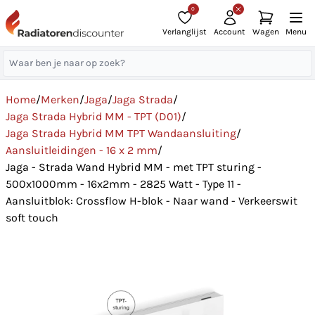
0
Verlanglijst
Account
Wagen
Menu
Home
/
Merken
/
Jaga
/
Jaga Strada
/
Jaga Strada Hybrid MM - TPT (D01)
/
Jaga Strada Hybrid MM TPT Wandaansluiting
/
Aansluitleidingen - 16 x 2 mm
/
Jaga - Strada Wand Hybrid MM - met TPT sturing -
500x1000mm - 16x2mm - 2825 Watt - Type 11 -
Aansluitblok: Crossflow H-blok - Naar wand - Verkeerswit
soft touch