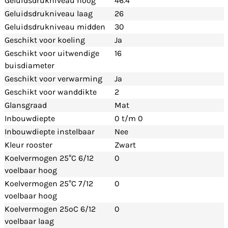
Geluidsdrukniveau hoog
46.4
Geluidsdrukniveau laag
26
Geluidsdrukniveau midden
30
Geschikt voor koeling
Ja
Geschikt voor uitwendige
16
buisdiameter
Geschikt voor verwarming
Ja
Geschikt voor wanddikte
2
Glansgraad
Mat
Inbouwdiepte
0 t/m 0
Inbouwdiepte instelbaar
Nee
Kleur rooster
Zwart
Koelvermogen 25°C 6/12
0
voelbaar hoog
Koelvermogen 25°C 7/12
0
voelbaar hoog
Koelvermogen 25ºC 6/12
0
voelbaar laag