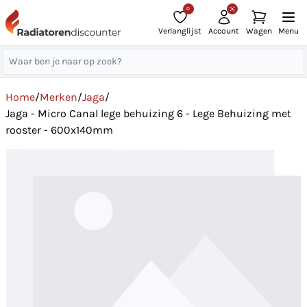
0
Verlanglijst
Account
Wagen
Menu
Home
/
Merken
/
Jaga
/
Jaga - Micro Canal lege behuizing 6 - Lege Behuizing met
rooster - 600x140mm