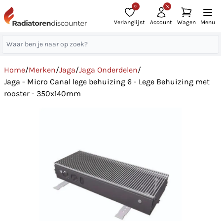
0
Verlanglijst
Account
Wagen
Menu
Home
/
Merken
/
Jaga
/
Jaga Onderdelen
/
Jaga - Micro Canal lege behuizing 6 - Lege Behuizing met
rooster - 350x140mm