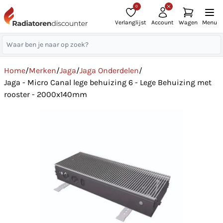
0
Verlanglijst
Account
Wagen
Menu
Home
/
Merken
/
Jaga
/
Jaga Onderdelen
/
Jaga - Micro Canal lege behuizing 6 - Lege Behuizing met
rooster - 2000x140mm