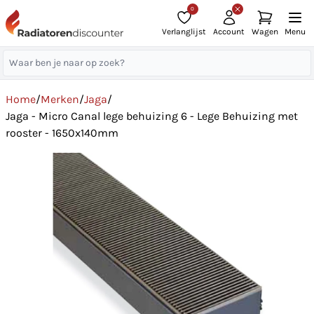
0
Verlanglijst
Account
Wagen
Menu
Home
/
Merken
/
Jaga
/
Jaga - Micro Canal lege behuizing 6 - Lege Behuizing met
rooster - 1650x140mm