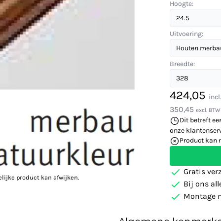
Hoogte:
Uitvoering:
Breedte:
424,05
inc
350,45
excl. BTW
Dit betreft ee
onze klantenserv
Product kan 
Gratis ver
elijke product kan afwijken.
Bij ons al
Montage m