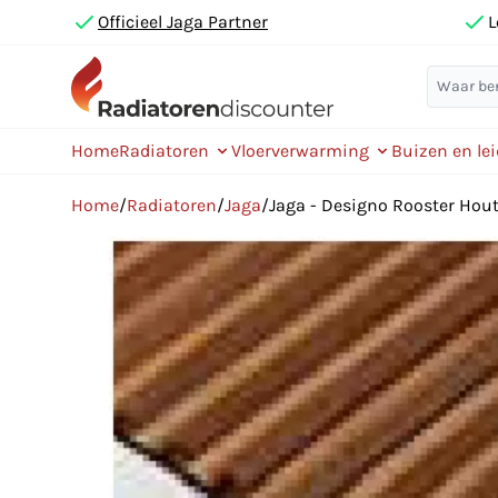
Officieel Jaga Partner
L
Home
Radiatoren
Vloerverwarming
Buizen en le
Home
/
Radiatoren
/
Jaga
/
Jaga - Designo Rooster Ho