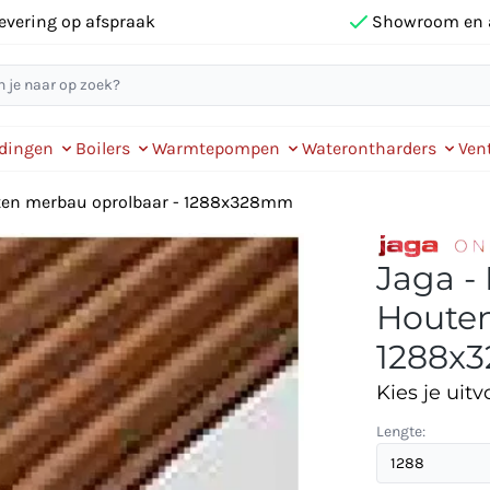
evering op afspraak
Showroom en 
idingen
Boilers
Warmtepompen
Waterontharders
Vent
uten merbau oprolbaar - 1288x328mm
Jaga -
Houten
1288x
Kies je uitv
Lengte: