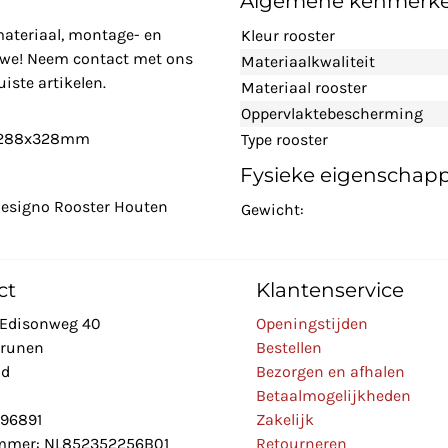
Algemene kenmerk
materiaal, montage- en
Kleur rooster
n we! Neem contact met ons
Materiaalkwaliteit
iste artikelen.
Materiaal rooster
Oppervlaktebescherming
- 1288x328mm
Type rooster
Fysieke eigenschap
Designo Rooster Houten
Gewicht:
ct
Klantenservice
Edisonweg 40
Openingstijden
Drunen
Bestellen
nd
Bezorgen en afhalen
Betaalmogelijkheden
896891
Zakelijk
mer: NL852352256B01
Retourneren