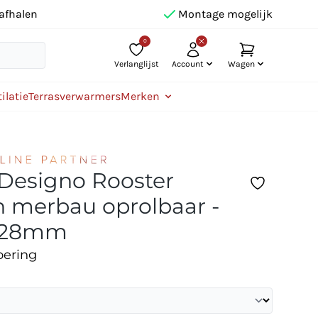
afhalen
Montage mogelijk
0
Verlanglijst
Account
Wagen
ilatie
Terrasverwarmers
Merken
 Designo Rooster
 merbau oprolbaar -
328mm
oering