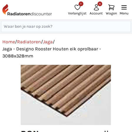
0
Verlanglijst
Account
Wagen
Menu
Home
/
Radiatoren
/
Jaga
/
Jaga - Designo Rooster Houten eik oprolbaar -
3088x328mm