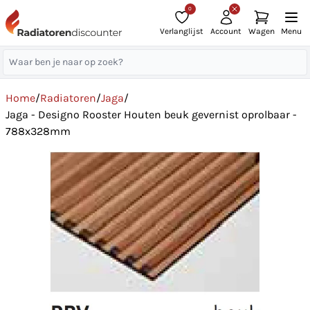
0
Verlanglijst
Account
Wagen
Menu
Home
/
Radiatoren
/
Jaga
/
Jaga - Designo Rooster Houten beuk gevernist oprolbaar -
788x328mm