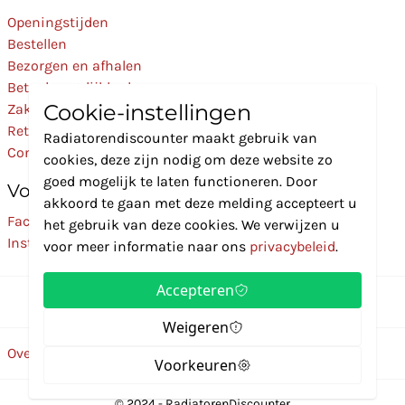
Openingstijden
Bestellen
Bezorgen en afhalen
Betaalmogelijkheden
Cookie-instellingen
Zakelijk
Retourneren
Radiatorendiscounter maakt gebruik van
Contact
cookies, deze zijn nodig om deze website zo
goed mogelijk te laten functioneren. Door
Volg Ons
akkoord te gaan met deze melding accepteert u
Facebook
het gebruik van deze cookies. We verwijzen u
Instagram
voor meer informatie naar ons
privacybeleid
.
Accepteren
Weigeren
Over ons
Disclaimer
Privacybeleid
Algemene voorwaarden
Voorkeuren
© 2024 - RadiatorenDiscounter