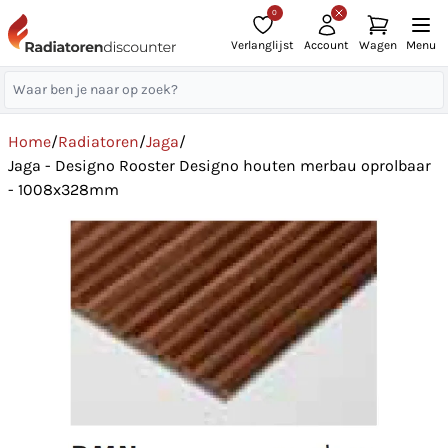
0
Verlanglijst
Account
Wagen
Menu
Home
/
Radiatoren
/
Jaga
/
Jaga - Designo Rooster Designo houten merbau oprolbaar
- 1008x328mm