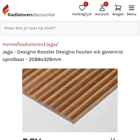
0
Verlanglijst
Account
Wagen
Menu
Home
/
Radiatoren
/
Jaga
/
Jaga - Designo Rooster Designo houten eik gevernist
oprolbaar - 2088x328mm