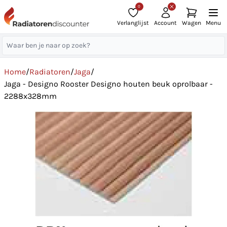
0
Verlanglijst
Account
Wagen
Menu
Home
/
Radiatoren
/
Jaga
/
Jaga - Designo Rooster Designo houten beuk oprolbaar -
2288x328mm