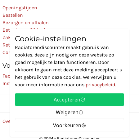
Openingstijden
Bestellen
Bezorgen en afhalen
Betaalmogelijkheden
Cookie-instellingen
Zakelijk
Retourneren
Radiatorendiscounter maakt gebruik van
Contact
cookies, deze zijn nodig om deze website zo
goed mogelijk te laten functioneren. Door
Volg Ons
akkoord te gaan met deze melding accepteert u
Facebook
het gebruik van deze cookies. We verwijzen u
Instagram
voor meer informatie naar ons
privacybeleid
.
Accepteren
Weigeren
Over ons
Disclaimer
Privacybeleid
Algemene voorwaarden
Voorkeuren
© 2024 - RadiatorenDiscounter