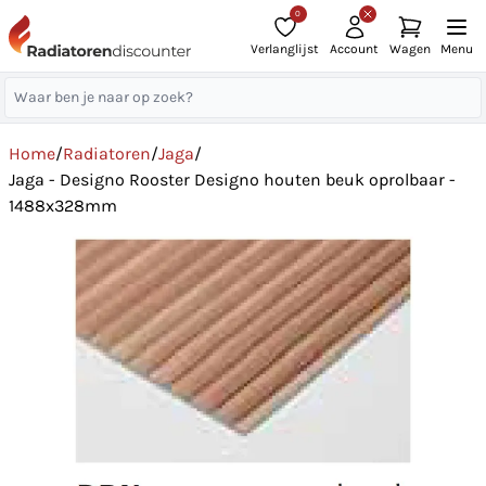
0
Verlanglijst
Account
Wagen
Menu
Home
/
Radiatoren
/
Jaga
/
Jaga - Designo Rooster Designo houten beuk oprolbaar -
1488x328mm