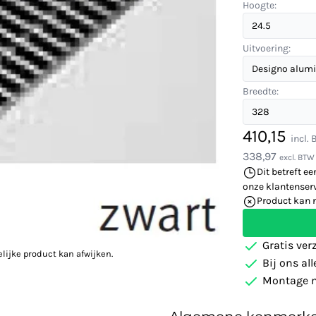
Hoogte:
Uitvoering:
Breedte:
410,15
incl.
338,97
excl. BTW
Dit betreft ee
onze klantenserv
Product kan 
Gratis ver
elijke product kan afwijken.
Bij ons al
Montage m