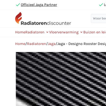
Officieel Jaga Partner
L
Home
Radiatoren
Vloerverwarming
Buizen en le
Home
/
Radiatoren
/
Jaga
/
Jaga - Designo Rooster De