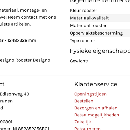
Algemene kenmerk
materiaal, montage- en
Kleur rooster
n we! Neem contact met ons
Materiaalkwaliteit
iste artikelen.
Materiaal rooster
Oppervlaktebescherming
tar - 1248x328mm
Type rooster
Fysieke eigenschap
Designo Rooster Designo
Gewicht:
ct
Klantenservice
Edisonweg 40
Openingstijden
Drunen
Bestellen
nd
Bezorgen en afhalen
Betaalmogelijkheden
896891
Zakelijk
mer: NL852352256B01
Retourneren