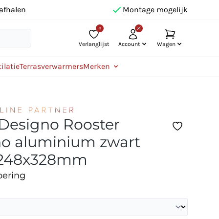
afhalen
Montage mogelijk
0
Verlanglijst
Account
Wagen
ilatie
Terrasverwarmers
Merken
 Designo Rooster
o aluminium zwart
 1248x328mm
oering