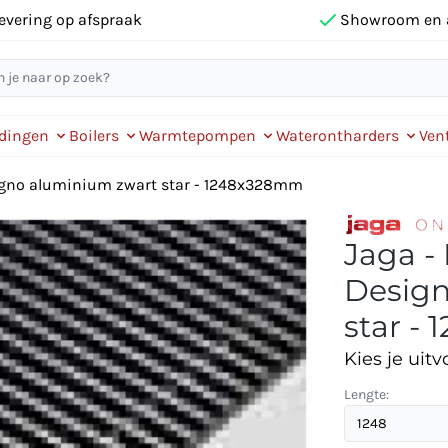
evering op afspraak
Showroom en 
idingen
Boilers
Warmtepompen
Waterontharders
Vent
signo aluminium zwart star - 1248x328mm
Jaga -
Design
star -
Kies je uitv
Lengte: