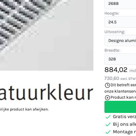
Hoogte:
Uitvoering:
Breedte:
884,02
inc
730,60
excl. BTW
Dit betreft ee
onze klantenserv
Product kan 
elijke product kan afwijken.
Gratis ver
Bij ons al
Montage m