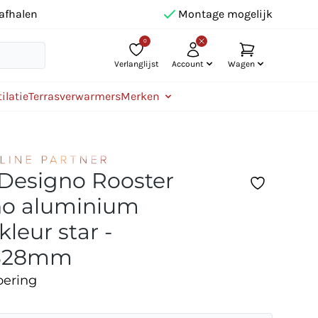
afhalen
Montage mogelijk
0
Verlanglijst
Account
Wagen
ilatie
Terrasverwarmers
Merken
 Designo Rooster
no aluminium
leur star -
328mm
oering