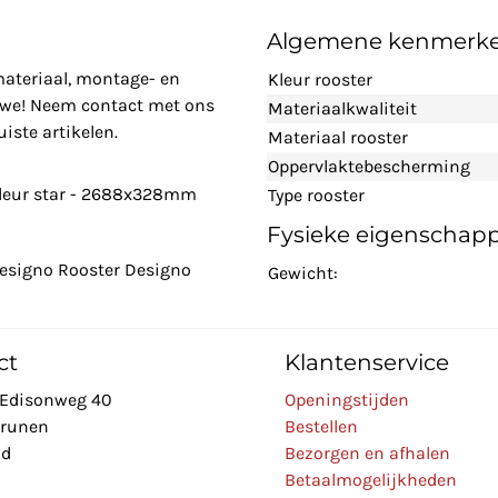
Algemene kenmerk
materiaal, montage- en
Kleur rooster
n we! Neem contact met ons
Materiaalkwaliteit
iste artikelen.
Materiaal rooster
Oppervlaktebescherming
kleur star - 2688x328mm
Type rooster
Fysieke eigenschap
Designo Rooster Designo
Gewicht:
ct
Klantenservice
Edisonweg 40
Openingstijden
Drunen
Bestellen
nd
Bezorgen en afhalen
Betaalmogelijkheden