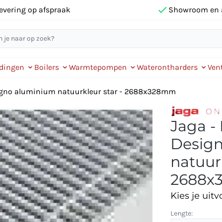
evering op afspraak
Showroom en 
idingen
Boilers
Warmtepompen
Waterontharders
Vent
signo aluminium natuurkleur star - 2688x328mm
Jaga -
Desig
natuurk
2688x
Kies je uitv
Lengte: