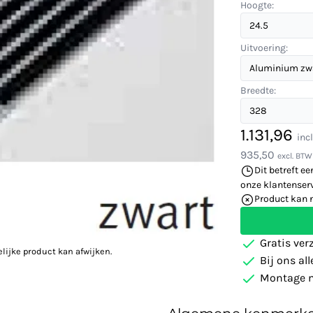
Hoogte:
Uitvoering:
Breedte:
1.131,96
inc
935,50
excl. BTW
Dit betreft ee
onze klantenserv
Product kan 
Gratis ver
elijke product kan afwijken.
Bij ons al
Montage m