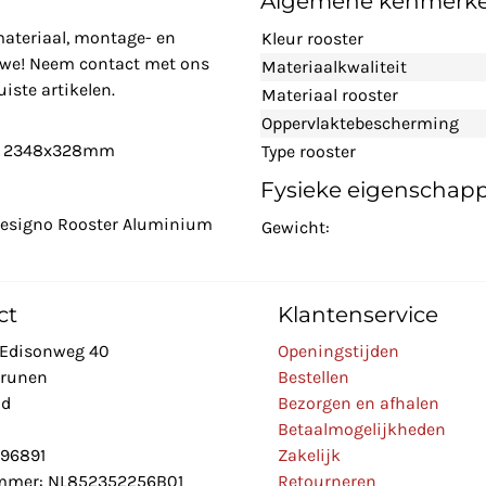
Algemene kenmerk
materiaal, montage- en
Kleur rooster
n we! Neem contact met ons
Materiaalkwaliteit
iste artikelen.
Materiaal rooster
Oppervlaktebescherming
r - 2348x328mm
Type rooster
Fysieke eigenschap
 Designo Rooster Aluminium
Gewicht:
ct
Klantenservice
Edisonweg 40
Openingstijden
Drunen
Bestellen
nd
Bezorgen en afhalen
Betaalmogelijkheden
896891
Zakelijk
mer: NL852352256B01
Retourneren