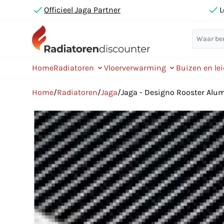
Officieel Jaga Partner
L
Home
Radiatoren
Vloerverwarming
Buizen en le
Home
/
Radiatoren
/
Jaga
/
Jaga - Designo Rooster Al