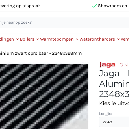
evering op afspraak
Showroom en 
idingen
Boilers
Warmtepompen
Waterontharders
Vent
uminium zwart oprolbaar - 2348x328mm
Jaga -
Alumin
2348x
Kies je uitv
Lengte: