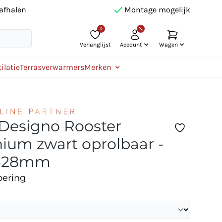
afhalen
Montage mogelijk
0
Verlanglijst
Account
Wagen
ilatie
Terrasverwarmers
Merken
 Designo Rooster
ium zwart oprolbaar -
328mm
oering