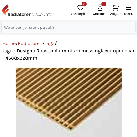
0
Verlanglijst
Account
Wagen
Menu
Home
/
Radiatoren
/
Jaga
/
Jaga - Designo Rooster Aluminium messingkleur oprolbaar
- 4688x328mm