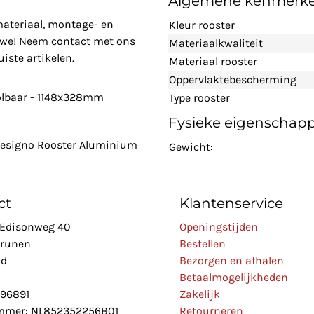
Algemene kenmerk
materiaal, montage- en
Kleur rooster
n we! Neem contact met ons
Materiaalkwaliteit
iste artikelen.
Materiaal rooster
Oppervlaktebescherming
olbaar - 1148x328mm
Type rooster
Fysieke eigenschap
 Designo Rooster Aluminium
Gewicht:
ct
Klantenservice
Edisonweg 40
Openingstijden
Drunen
Bestellen
nd
Bezorgen en afhalen
Betaalmogelijkheden
896891
Zakelijk
mer: NL852352256B01
Retourneren