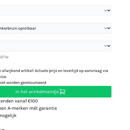
. BTW
n afwijkend artikel! Actuele prijs en levertijd op aanvraag via
ice.
niet worden geretourneerd
In het winkelmandje
zenden vanaf €100
leen A-merken mét garantie
ogelijk