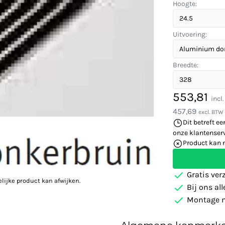
Hoogte:
Uitvoering:
Breedte:
553,81
incl
457,69
excl. BTW
Dit betreft ee
onze klantenserv
Product kan 
Gratis ver
elijke product kan afwijken.
Bij ons al
Montage m