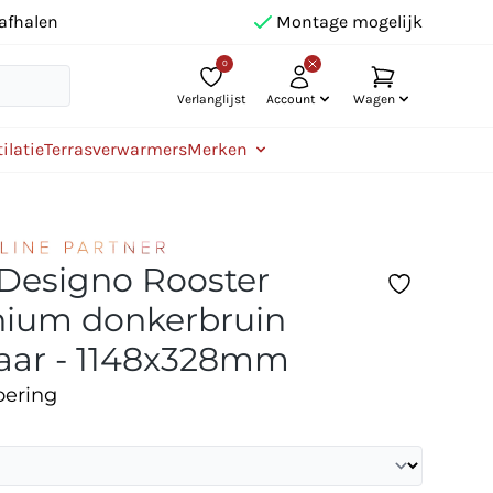
afhalen
Montage mogelijk
0
Verlanglijst
Account
Wagen
ilatie
Terrasverwarmers
Merken
 Designo Rooster
ium donkerbruin
aar - 1148x328mm
oering