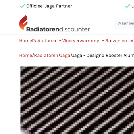
Officieel Jaga Partner
L
Home
Radiatoren
Vloerverwarming
Buizen en le
Home
/
Radiatoren
/
Jaga
/
Jaga - Designo Rooster Al