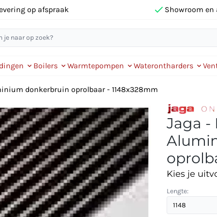
evering op afspraak
Showroom en 
idingen
Boilers
Warmtepompen
Waterontharders
Vent
uminium donkerbruin oprolbaar - 1148x328mm
Jaga -
Alumin
oprolb
Kies je uitv
Lengte: