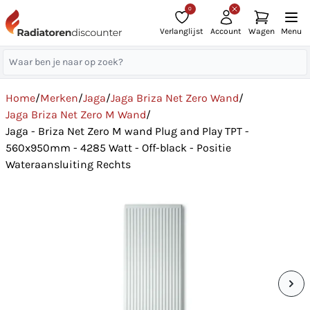
0
Verlanglijst
Account
Wagen
Menu
Home
/
Merken
/
Jaga
/
Jaga Briza Net Zero Wand
/
Jaga Briza Net Zero M Wand
/
Jaga - Briza Net Zero M wand Plug and Play TPT -
560x950mm - 4285 Watt - Off-black - Positie
Wateraansluiting Rechts