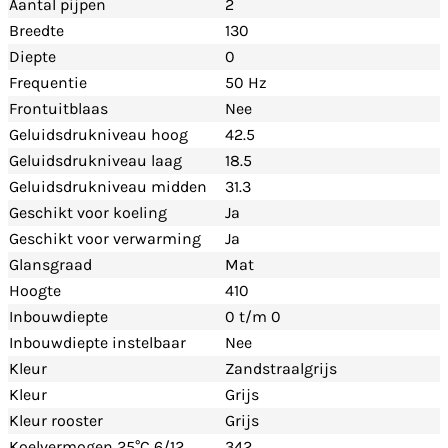
Aantal pijpen
2
Breedte
130
Diepte
0
Frequentie
50 Hz
Frontuitblaas
Nee
Geluidsdrukniveau hoog
42.5
Geluidsdrukniveau laag
18.5
Geluidsdrukniveau midden
31.3
Geschikt voor koeling
Ja
Geschikt voor verwarming
Ja
Glansgraad
Mat
Hoogte
410
Inbouwdiepte
0 t/m 0
Inbouwdiepte instelbaar
Nee
Kleur
Zandstraalgrijs
Kleur
Grijs
Kleur rooster
Grijs
Koelvermogen 25°C 6/12
342