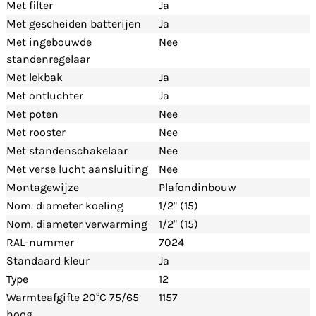
Met filter
Ja
Met gescheiden batterijen
Ja
Met ingebouwde
Nee
standenregelaar
Met lekbak
Ja
Met ontluchter
Ja
Met poten
Nee
Met rooster
Nee
Met standenschakelaar
Nee
Met verse lucht aansluiting
Nee
Montagewijze
Plafondinbouw
Nom. diameter koeling
1/2" (15)
Nom. diameter verwarming
1/2" (15)
RAL-nummer
7024
Standaard kleur
Ja
Type
12
Warmteafgifte 20°C 75/65
1157
hoog