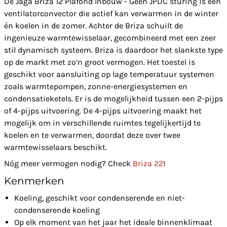
De Jaga Briza 12 Plafond Inbouw - Geen JPDC sturing is een
ventilatorconvector die actief kan verwarmen in de winter
én koelen in de zomer. Achter de Briza schuilt de
ingenieuze warmtewisselaar, gecombineerd met een zeer
stil dynamisch systeem. Briza is daardoor het slankste type
op de markt met zo’n groot vermogen. Het toestel is
geschikt voor aansluiting op lage temperatuur systemen
zoals warmtepompen, zonne-energiesystemen en
condensatieketels. Er is de mogelijkheid tussen een 2-pijps
of 4-pijps uitvoering. De 4-pijps uitvoering maakt het
mogelijk om in verschillende ruimtes tegelijkertijd te
koelen en te verwarmen, doordat deze over twee
warmtewisselaars beschikt.
Nóg meer vermogen nodig? Check
Briza 22
!
Kenmerken
Koeling, geschikt voor condenserende en niet-
condenserende koeling
Op elk moment van het jaar het ideale binnenklimaat