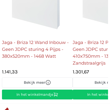
Jaga - Briza 12 Wand Inbouw -
Jaga - Briza 12 
Geen JDPC sturing 4 Pijps -
Geen JDPC sturin
380x520mm - 1468 Watt
410x750mm - 133
Zandstraalgrijs
1.141,33
1.301,67
Bekijk meer
Bekijk m
In het winkelmandje
In het wink