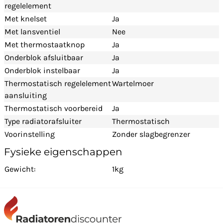
regelelement
Met knelset
Ja
Met lansventiel
Nee
Met thermostaatknop
Ja
Onderblok afsluitbaar
Ja
Onderblok instelbaar
Ja
Thermostatisch regelelement
Wartelmoer
aansluiting
Thermostatisch voorbereid
Ja
Type radiatorafsluiter
Thermostatisch
Voorinstelling
Zonder slagbegrenzer
Fysieke eigenschappen
Gewicht:
1kg