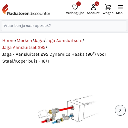
0
Verlanglijst
Account
Wagen
Menu
Home
/
Merken
/
Jaga
/
Jaga Aansluitsets
/
Jaga Aansluitset 295
/
Jaga - Aansluitset 295 Dynamics Haaks (90°) voor
Staal/Koper buis - 16/1