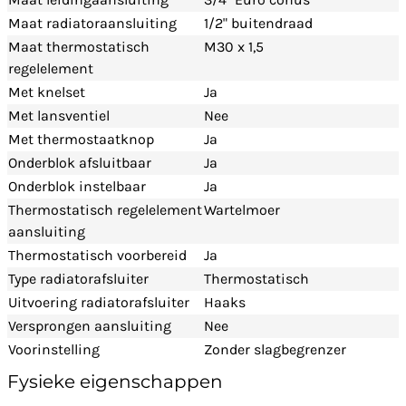
Maat radiatoraansluiting
1/2" buitendraad
Maat thermostatisch
M30 x 1,5
regelelement
Met knelset
Ja
Met lansventiel
Nee
Met thermostaatknop
Ja
Onderblok afsluitbaar
Ja
Onderblok instelbaar
Ja
Thermostatisch regelelement
Wartelmoer
aansluiting
Thermostatisch voorbereid
Ja
Type radiatorafsluiter
Thermostatisch
Uitvoering radiatorafsluiter
Haaks
Versprongen aansluiting
Nee
Voorinstelling
Zonder slagbegrenzer
Fysieke eigenschappen