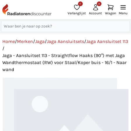
0
Verlanglijst
Account
Wagen
Menu
Home
/
Merken
/
Jaga
/
Jaga Aansluitsets
/
Jaga Aansluitset 113
/
Jaga - Aansluitset 113 - Straightflow Haaks (90°) met Jaga
Wandthermostaat (RW) voor Staal/Koper buis - 16/1 - Naar
wand