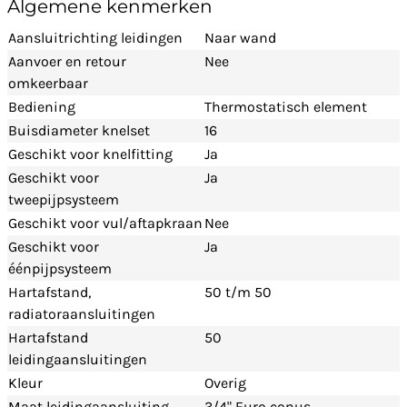
Algemene kenmerken
Aansluitrichting leidingen
Naar wand
Aanvoer en retour
Nee
omkeerbaar
Bediening
Thermostatisch element
Buisdiameter knelset
16
Geschikt voor knelfitting
Ja
Geschikt voor
Ja
tweepijpsysteem
Geschikt voor vul/aftapkraan
Nee
Geschikt voor
Ja
éénpijpsysteem
Hartafstand,
50 t/m 50
radiatoraansluitingen
Hartafstand
50
leidingaansluitingen
Kleur
Overig
Maat leidingaansluiting
3/4" Euro conus