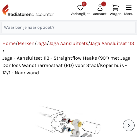
0
Verlanglijst
Account
Wagen
Menu
Home
/
Merken
/
Jaga
/
Jaga Aansluitsets
/
Jaga Aansluitset 113
/
Jaga - Aansluitset 113 - Straightflow Haaks (90°) met Jaga
Danfoss Wandthermostaat (RD) voor Staal/Koper buis -
12/1 - Naar wand