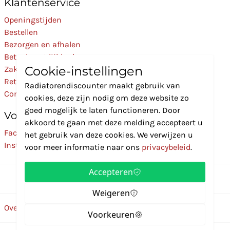
Klantenservice
Openingstijden
Bestellen
Bezorgen en afhalen
Betaalmogelijkheden
Cookie-instellingen
Zakelijk
Retourneren
Radiatorendiscounter maakt gebruik van
Contact
cookies, deze zijn nodig om deze website zo
goed mogelijk te laten functioneren. Door
Volg Ons
akkoord te gaan met deze melding accepteert u
Facebook
het gebruik van deze cookies. We verwijzen u
Instagram
voor meer informatie naar ons
privacybeleid
.
Accepteren
Weigeren
Over ons
Disclaimer
Privacybeleid
Algemene voorwaarden
Voorkeuren