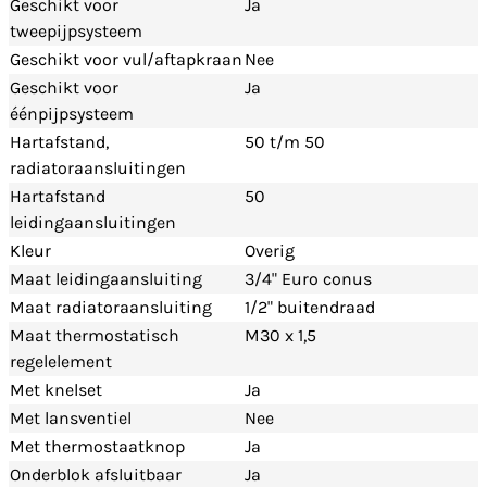
Geschikt voor
Ja
tweepijpsysteem
Geschikt voor vul/aftapkraan
Nee
Geschikt voor
Ja
éénpijpsysteem
Hartafstand,
50 t/m 50
radiatoraansluitingen
Hartafstand
50
leidingaansluitingen
Kleur
Overig
Maat leidingaansluiting
3/4" Euro conus
Maat radiatoraansluiting
1/2" buitendraad
Maat thermostatisch
M30 x 1,5
regelelement
Met knelset
Ja
Met lansventiel
Nee
Met thermostaatknop
Ja
Onderblok afsluitbaar
Ja