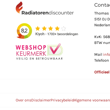
Conta
Thomas 
5151 DJ 
Nederla
KvK: 56
BTW num
Mail
inf
Telefoon
Officiee
Over ons
Disclaimer
Privacybeleid
Algemene voorwaar