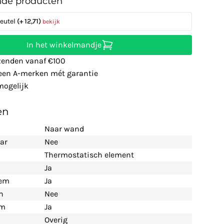
nde producten
leutel
(+ 12,71)
bekijk
In het winkelmandje
zenden vanaf €100
leen A-merken mét garantie
ogelijk
en
Naar wand
ar
Nee
Thermostatisch element
Ja
eem
Ja
n
Nee
em
Ja
Overig