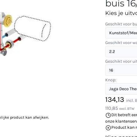
buis 16
Kies je uitv
Geschikt voor bu
Geschikt voor w
Geschikt voor u
Knop:
134,13
incl.
110,85
excl. BTW
Dit betreft ee
elijke product kan afwijken.
onze klantenserv
Product kan 