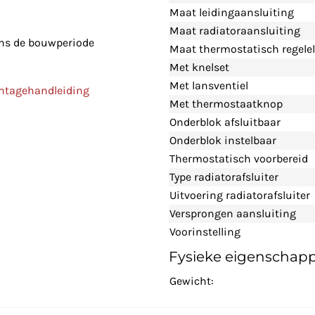
Maat leidingaansluiting
Maat radiatoraansluiting
ens de bouwperiode
Maat thermostatisch regele
Met knelset
Met lansventiel
ontagehandleiding
Met thermostaatknop
Onderblok afsluitbaar
Onderblok instelbaar
Thermostatisch voorbereid
Type radiatorafsluiter
Uitvoering radiatorafsluiter
Versprongen aansluiting
Voorinstelling
Fysieke eigenschap
Gewicht: