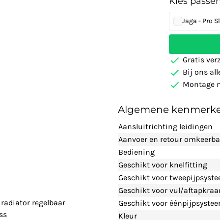
Kies passe
Jaga - Pro S
Gratis ver
Bij ons al
Montage m
Algemene kenmerk
Aansluitrichting leidingen
Aanvoer en retour omkeerba
Bediening
Geschikt voor knelfitting
Geschikt voor tweepijpsyst
Geschikt voor vul/aftapkraa
 radiator regelbaar
Geschikt voor éénpijpsyste
ss
Kleur