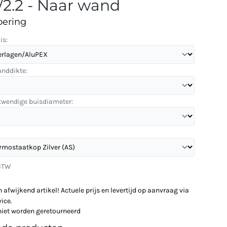
/2.2 - Naar wand
oering
is:
anddikte:
itwendige buisdiameter:
 BTW
n afwijkend artikel! Actuele prijs en levertijd op aanvraag via
ice.
niet worden geretourneerd