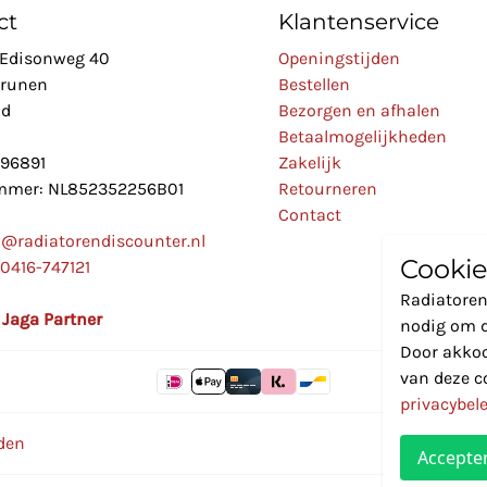
ct
Klantenservice
Edisonweg 40
Openingstijden
Drunen
Bestellen
nd
Bezorgen en afhalen
Betaalmogelijkheden
896891
Zakelijk
mer: NL852352256B01
Retourneren
Contact
o@radiatorendiscounter.nl
Cookie
0416-747121
Radiatoren
l Jaga Partner
nodig om d
Door akkoo
van deze c
privacybel
den
Accepte