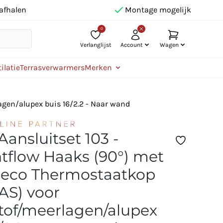
afhalen
Montage mogelijk
0
Verlanglijst
Account
Wagen
ilatie
Terrasverwarmers
Merken
agen/alupex buis 16/2.2 - Naar wand
Aansluitset 103 -
htflow Haaks (90°) met
eco Thermostaatkop
(AS) voor
tof/meerlagen/alupex