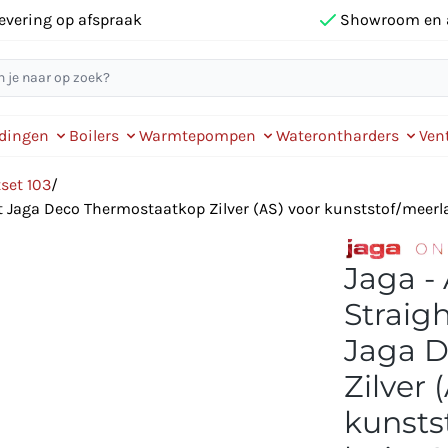
evering op afspraak
Showroom en 
idingen
Boilers
Warmtepompen
Waterontharders
Vent
set 103
/
et Jaga Deco Thermostaatkop Zilver (AS) voor kunststof/meerl
Jaga - 
Straig
Jaga D
Zilver 
kunsts