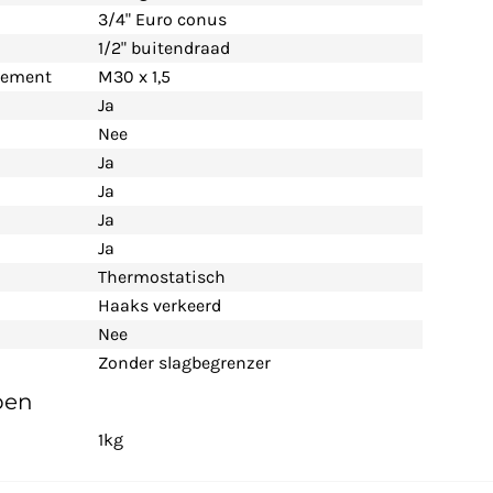
3/4" Euro conus
1/2" buitendraad
lement
M30 x 1,5
Ja
Nee
Ja
Ja
Ja
Ja
Thermostatisch
Haaks verkeerd
Nee
Zonder slagbegrenzer
pen
1kg