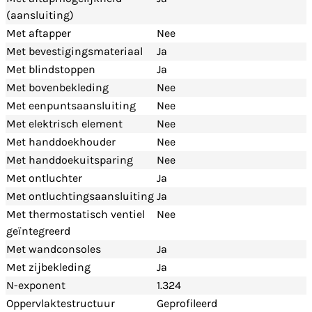
(aansluiting)
Met aftapper
Nee
Met bevestigingsmateriaal
Ja
Met blindstoppen
Ja
Met bovenbekleding
Nee
Met eenpuntsaansluiting
Nee
Met elektrisch element
Nee
Met handdoekhouder
Nee
Met handdoekuitsparing
Nee
Met ontluchter
Ja
Met ontluchtingsaansluiting
Ja
Met thermostatisch ventiel
Nee
geïntegreerd
Met wandconsoles
Ja
Met zijbekleding
Ja
N-exponent
1.324
Oppervlaktestructuur
Geprofileerd