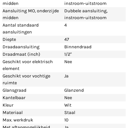
midden
instroom-uitstroom
Aansluiting MO, onderzijde
Dubbele aansluiting,
midden
instroom-uitstroom
Aantal standaard
4
aansluitingen
Diepte
47
Draadaansluiting
Binnendraad
Draadmaat (inch)
1/2"
Geschikt voor elektrisch
Nee
element
Geschikt voor vochtige
Ja
ruimte
Glansgraad
Glanzend
Kantelbaar
Nee
Kleur
Wit
Materiaal
Staal
Max. werkdruk
10
Met aftapmogelijkheid
Ja