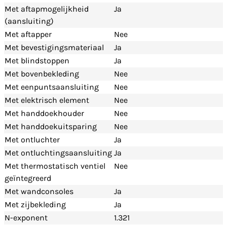
Met aftapmogelijkheid
Ja
(aansluiting)
Met aftapper
Nee
Met bevestigingsmateriaal
Ja
Met blindstoppen
Ja
Met bovenbekleding
Nee
Met eenpuntsaansluiting
Nee
Met elektrisch element
Nee
Met handdoekhouder
Nee
Met handdoekuitsparing
Nee
Met ontluchter
Ja
Met ontluchtingsaansluiting
Ja
Met thermostatisch ventiel
Nee
geïntegreerd
Met wandconsoles
Ja
Met zijbekleding
Ja
N-exponent
1.321