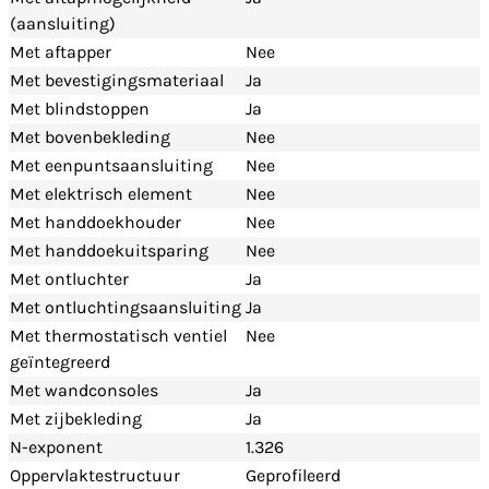
(aansluiting)
Met aftapper
Nee
Met bevestigingsmateriaal
Ja
Met blindstoppen
Ja
Met bovenbekleding
Nee
Met eenpuntsaansluiting
Nee
Met elektrisch element
Nee
Met handdoekhouder
Nee
Met handdoekuitsparing
Nee
Met ontluchter
Ja
Met ontluchtingsaansluiting
Ja
Met thermostatisch ventiel
Nee
geïntegreerd
Met wandconsoles
Ja
Met zijbekleding
Ja
N-exponent
1.326
Oppervlaktestructuur
Geprofileerd