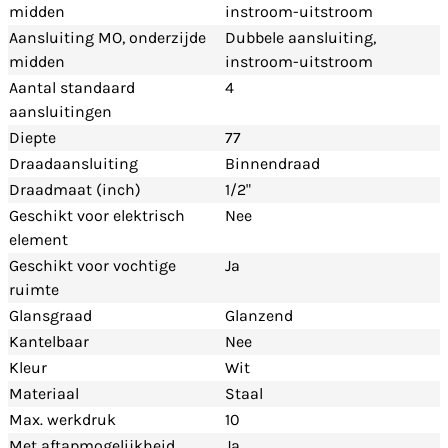
midden
instroom-uitstroom
Aansluiting MO, onderzijde
Dubbele aansluiting,
midden
instroom-uitstroom
Aantal standaard
4
aansluitingen
Diepte
77
Draadaansluiting
Binnendraad
Draadmaat (inch)
1/2"
Geschikt voor elektrisch
Nee
element
Geschikt voor vochtige
Ja
ruimte
Glansgraad
Glanzend
Kantelbaar
Nee
Kleur
Wit
Materiaal
Staal
Max. werkdruk
10
Met aftapmogelijkheid
Ja