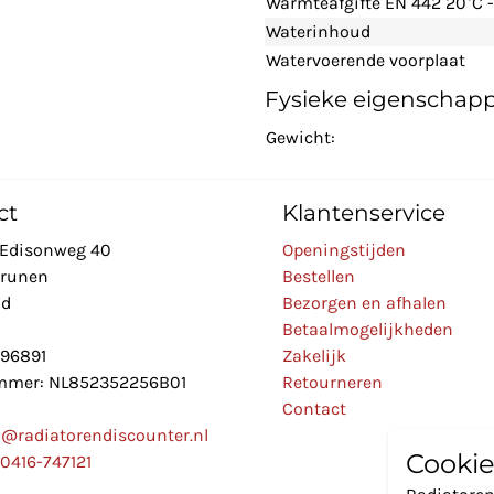
Warmteafgifte EN 442 20°C -
Waterinhoud
Watervoerende voorplaat
Fysieke eigenschap
Gewicht:
ct
Klantenservice
Edisonweg 40
Openingstijden
Drunen
Bestellen
nd
Bezorgen en afhalen
Betaalmogelijkheden
896891
Zakelijk
mer: NL852352256B01
Retourneren
Contact
o@radiatorendiscounter.nl
Cookie
0416-747121