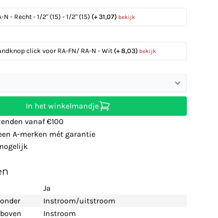
N - Recht - 1/2" (15) - 1/2" (15)
(+ 31,07)
bekijk
andknop click voor RA-FN/ RA-N - Wit
(+ 8,03)
bekijk
In het winkelmandje
zenden vanaf €100
leen A-merken mét garantie
ogelijk
en
Ja
 onder
Instroom/uitstroom
t boven
Instroom