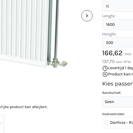
Lengte:
Hoogte:
166,62
incl
137,70
excl. BTW
Levertijd 1 da
Product kan 
Kies passe
Aansluitset
Geen
elijke product kan afwijken.
Voetventielen
Danfoss - RLV