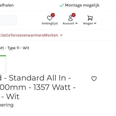
afhalen
Montage mogelijk
0
Verlanglijst
Account
Wagen
ilatie
Terrasverwarmers
Merken
 - Type 11 - Wit
- Standard All In -
00mm - 1357 Watt -
 - Wit
oering