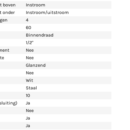
nt boven
Instroom
nt onder
Instroom/uitstroom
ngen
4
60
Binnendraad
1/2"
ement
Nee
te
Nee
Glanzend
Nee
Wit
Staal
10
luiting)
Ja
Nee
Ja
Ja