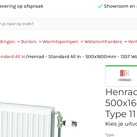
evering op afspraak
Showroom en 
idingen
Boilers
Warmtepompen
Waterontharders
Vent
ndard All In
/
Henrad - Standard All In - 500x1600mm - 1357 Watt
Henrad 
500x16
Type 11
Kies je uitv
Type: