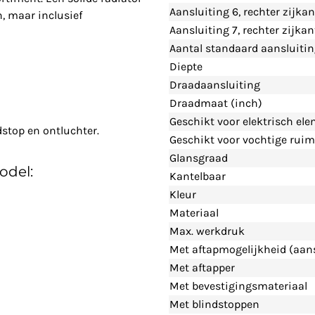
Aansluiting 6, rechter zijka
, maar inclusief
Aansluiting 7, rechter zijka
Aantal standaard aansluiti
Diepte
Draadaansluiting
Draadmaat (inch)
Geschikt voor elektrisch el
dstop en ontluchter.
Geschikt voor vochtige ruim
Glansgraad
odel:
Kantelbaar
Kleur
Materiaal
Max. werkdruk
Met aftapmogelijkheid (aans
Met aftapper
Met bevestigingsmateriaal
Met blindstoppen