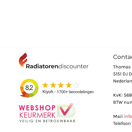
Conta
Thomas 
5151 DJ 
Nederla
KvK: 56
BTW num
Mail
inf
Telefoon