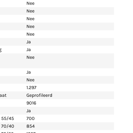
Nee
Nee
Nee
Nee
Nee
Ja
g
Ja
Nee
Ja
Nee
1.297
aat
Geprofileerd
9016
Ja
- 55/45
700
- 70/40
854