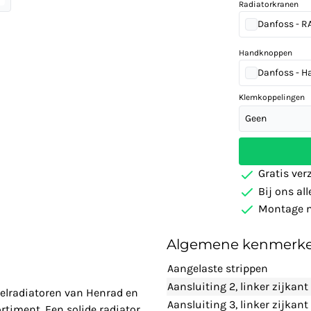
Radiatorkranen
Danfoss - RA-
Handknoppen
Danfoss - H
Klemkoppelingen
Geen
Gratis ver
Bij ons al
Montage m
Algemene kenmerk
Aangelaste strippen
Aansluiting 2, linker zijkant
eelradiatoren van Henrad en
Aansluiting 3, linker zijkan
rtiment. Een solide radiator