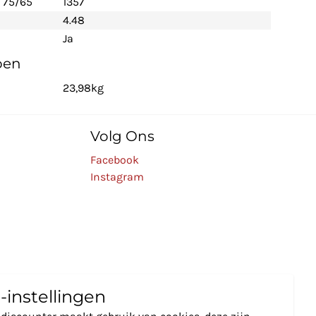
 75/65
1357
4.48
Ja
pen
23,98kg
Volg Ons
Facebook
Instagram
-instellingen