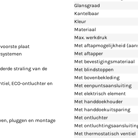
Glansgraad
Kantelbaar
Kleur
Materiaal
Max. werkdruk
Met aftapmogelijkheid (aans
voorste plaat
Met aftapper
rsystemen
Met bevestigingsmateriaal
derde straling van de
Met blindstoppen
Met bovenbekleding
tiel, ECO-ontluchter en
Met eenpuntsaansluiting
Met elektrisch element
Met handdoekhouder
Met handdoekuitsparing
Met ontluchter
even, pluggen en montage
Met ontluchtingsaansluitin
Met thermostatisch ventiel