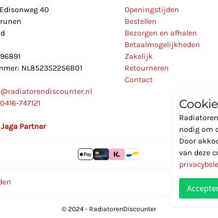
Edisonweg 40
Openingstijden
Drunen
Bestellen
nd
Bezorgen en afhalen
Betaalmogelijkheden
896891
Zakelijk
mer: NL852352256B01
Retourneren
Contact
o@radiatorendiscounter.nl
Cookie
0416-747121
Radiatoren
l Jaga Partner
nodig om d
Door akkoo
van deze c
privacybel
den
Accepte
© 2024 - RadiatorenDiscounter