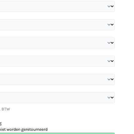
l. BTW
g
niet worden geretourneerd