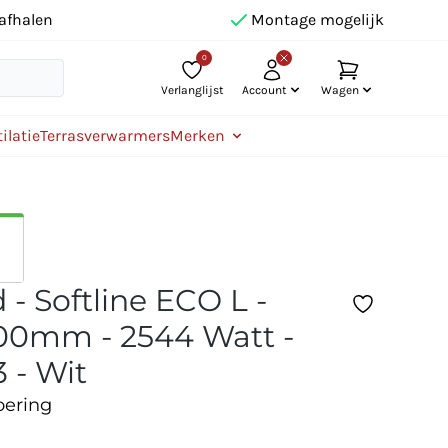
afhalen
Montage mogelijk
0
Verlanglijst
Account
Wagen
ilatie
Terrasverwarmers
Merken
- Softline ECO L -
0mm - 2544 Watt -
 - Wit
oering