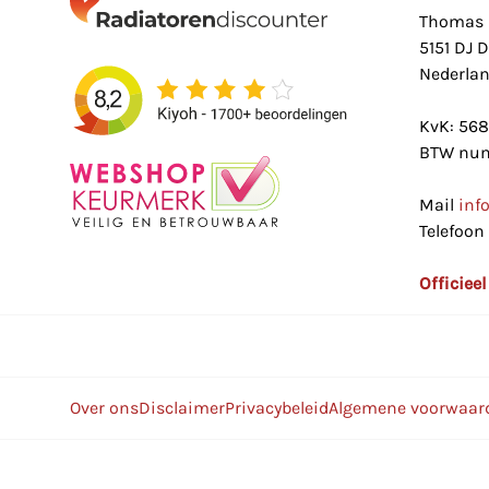
Thomas 
5151 DJ 
Nederla
KvK: 56
BTW num
Mail
inf
Telefoon
Officiee
Over ons
Disclaimer
Privacybeleid
Algemene voorwaar