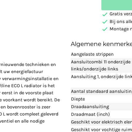
Gratis ver
Bij ons al
Montage m
Algemene kenmerk
Aangelaste strippen
Aansluitcombi 11 onderzijde
vernieuwende technieken en
links/onderzijde links
t uw energiefactuur
Aansluiting 1, onderzijde lin
w verwarmingsinstallatie en
line ECO L radiator is het
Aantal standaard aansluiti
eerst in de voorste plaat
Diepte
 voorkant wordt bereikt. De
Draadaansluiting
en bovenrooster is zeer
O L wordt compleet geleverd
Draadmaat (inch)
entiel en alle nodige
Geschikt voor elektrisch el
Geschikt voor vochtige ruim