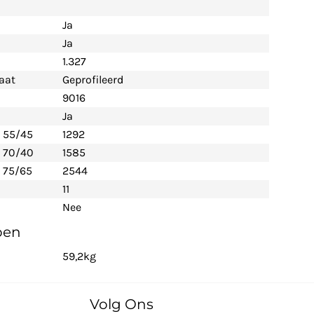
Ja
Ja
1.327
aat
Geprofileerd
9016
Ja
- 55/45
1292
- 70/40
1585
 75/65
2544
11
Nee
pen
59,2kg
Volg Ons