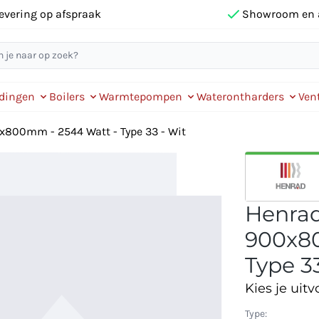
evering op afspraak
Showroom en 
idingen
Boilers
Warmtepompen
Waterontharders
Vent
0x800mm - 2544 Watt - Type 33 - Wit
Henrad 
900x80
Type 33
Kies je uitv
Type: