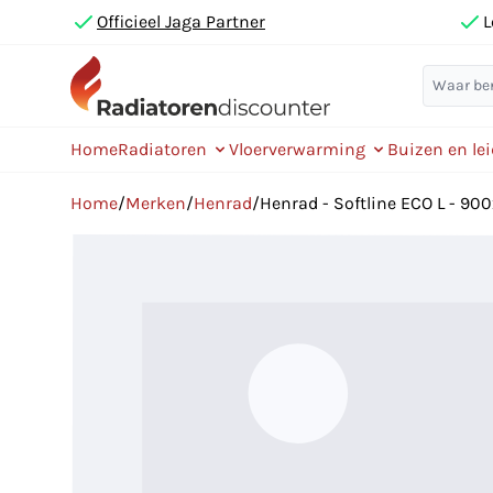
Officieel Jaga Partner
L
Home
Radiatoren
Vloerverwarming
Buizen en le
Home
/
Merken
/
Henrad
/
Henrad - Softline ECO L - 90