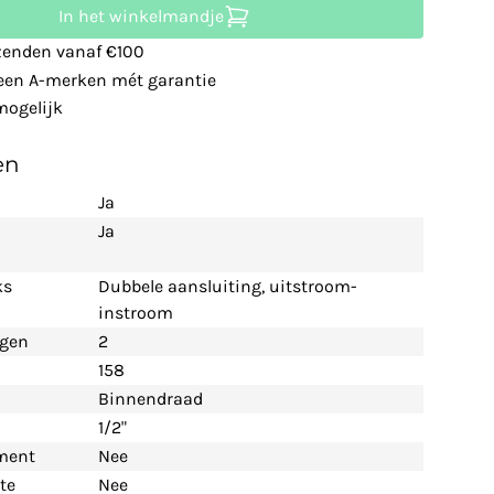
In het winkelmandje
zenden vanaf €100
leen A-merken mét garantie
ogelijk
en
Ja
Ja
ks
Dubbele aansluiting, uitstroom-
instroom
ngen
2
158
Binnendraad
1/2"
ement
Nee
te
Nee