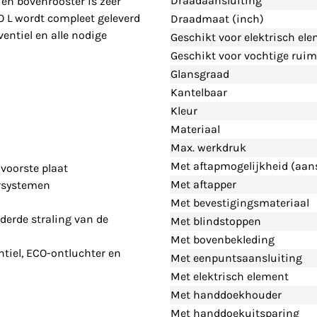
Draadaansluiting
en bovenrooster is zeer
O L wordt compleet geleverd
Draadmaat (inch)
entiel en alle nodige
Geschikt voor elektrisch el
Geschikt voor vochtige ruim
Glansgraad
Kantelbaar
Kleur
Materiaal
Max. werkdruk
Met aftapmogelijkheid (aans
voorste plaat
Met aftapper
rsystemen
Met bevestigingsmateriaal
derde straling van de
Met blindstoppen
Met bovenbekleding
tiel, ECO-ontluchter en
Met eenpuntsaansluiting
Met elektrisch element
Met handdoekhouder
Met handdoekuitsparing