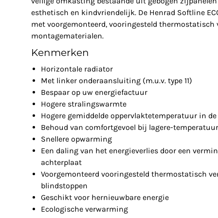
veilige omkasting bestaande uit gebogen zijpanelen 
esthetisch en kindvriendelijk. De Henrad Softline EC
met voorgemonteerd, vooringesteld thermostatisch v
montagematerialen.
Kenmerken
Horizontale radiator
Met linker onderaansluiting (m.u.v. type 11)
Bespaar op uw energiefactuur
Hogere stralingswarmte
Hogere gemiddelde oppervlaktetemperatuur in de 
Behoud van comfortgevoel bij lagere-temperatuu
Snellere opwarming
Een daling van het energieverlies door een vermin
achterplaat
Voorgemonteerd vooringesteld thermostatisch ven
blindstoppen
Geschikt voor hernieuwbare energie
Ecologische verwarming