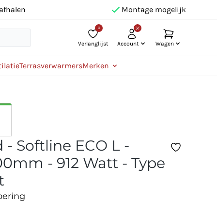
afhalen
Montage mogelijk
0
Verlanglijst
Account
Wagen
ilatie
Terrasverwarmers
Merken
- Softline ECO L -
0mm - 912 Watt - Type
t
oering