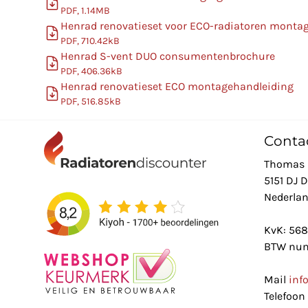
PDF, 1.14MB
Henrad renovatieset voor ECO-radiatoren monta
PDF, 710.42kB
Henrad S-vent DUO consumentenbrochure
PDF, 406.36kB
Henrad renovatieset ECO montagehandleiding
PDF, 516.85kB
Conta
Thomas 
5151 DJ 
Nederla
KvK: 56
BTW num
Mail
inf
Telefoon