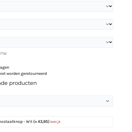
 BTW
dagen
niet worden geretourneerd
nde producten
mostaatknop - Wit
(+ 43,95)
bekijk