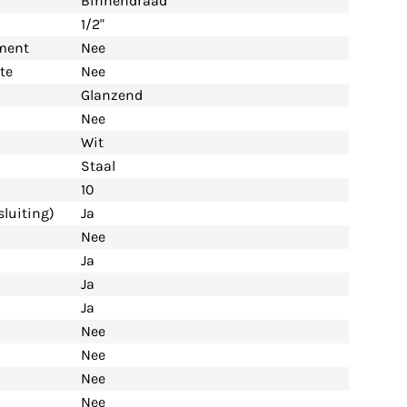
Binnendraad
1/2"
ement
Nee
te
Nee
Glanzend
Nee
Wit
Staal
10
luiting)
Ja
Nee
Ja
Ja
Ja
Nee
Nee
Nee
Nee