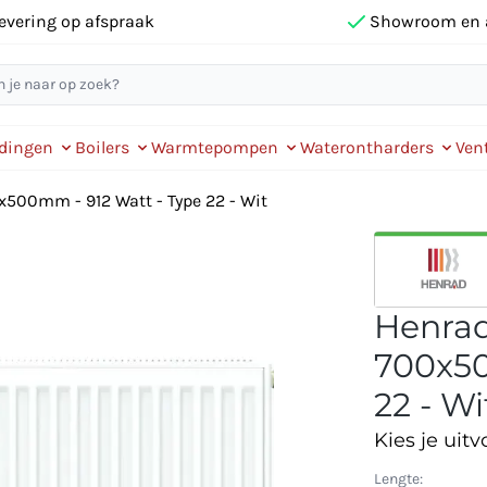
evering op afspraak
Showroom en 
idingen
Boilers
Warmtepompen
Waterontharders
Vent
0x500mm - 912 Watt - Type 22 - Wit
Henrad 
700x50
22 - Wi
Kies je uitv
Lengte: