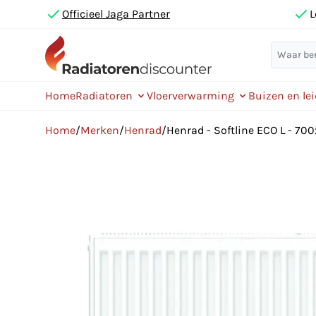
Officieel Jaga Partner
L
Home
Radiatoren
Vloerverwarming
Buizen en le
Home
/
Merken
/
Henrad
/
Henrad - Softline ECO L - 70