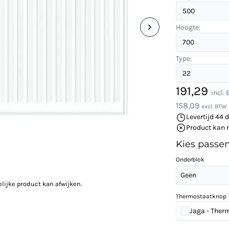
Hoogte:
Type:
191,29
incl.
158,09
excl. BTW
Levertijd 44 
Product kan 
Kies passe
Onderblok
Geen
elijke product kan afwijken.
Thermostaatknop
Jaga - Ther