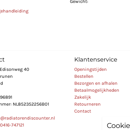
Gewicht:
gehandleiding
ct
Klantenservice
Edisonweg 40
Openingstijden
Drunen
Bestellen
nd
Bezorgen en afhalen
Betaalmogelijkheden
896891
Zakelijk
mer: NL852352256B01
Retourneren
Contact
o@radiatorendiscounter.nl
Cookie
0416-747121