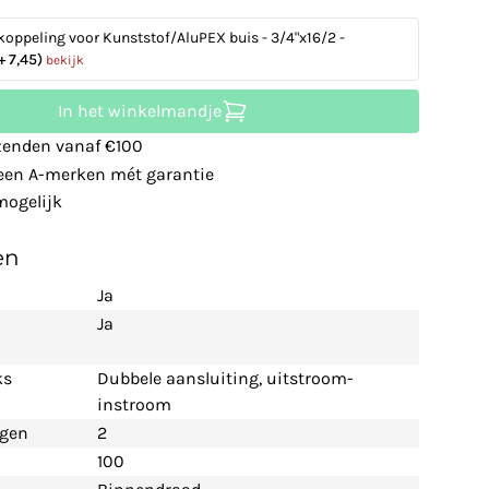
koppeling voor Kunststof/AluPEX buis - 3/4"x16/2 -
+ 7,45)
bekijk
In het winkelmandje
zenden vanaf €100
leen A-merken mét garantie
ogelijk
en
Ja
Ja
ks
Dubbele aansluiting, uitstroom-
instroom
ngen
2
100