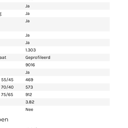
Ja
g
Ja
Ja
Ja
Ja
1.303
aat
Geprofileerd
9016
Ja
- 55/45
469
- 70/40
573
 75/65
912
3.82
Nee
pen