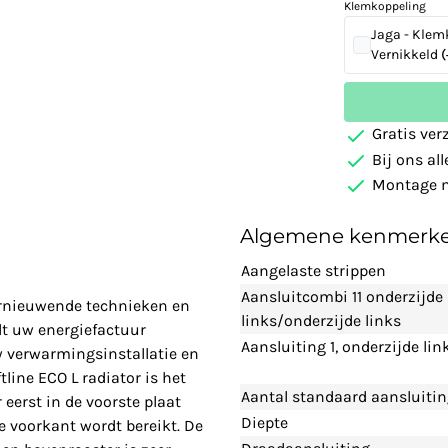
Klemkoppeling
Jaga - Klem
Vernikkeld
(
Gratis ver
Bij ons al
Montage m
Algemene kenmerk
Aangelaste strippen
Aansluitcombi 11 onderzijde
vernieuwende technieken en
links/onderzijde links
t uw energiefactuur
Aansluiting 1, onderzijde lin
w verwarmingsinstallatie en
line ECO L radiator is het
Aantal standaard aansluiti
eerst in de voorste plaat
Diepte
 voorkant wordt bereikt. De