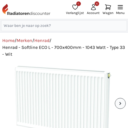
0
Verlanglijst
Account
Wagen
Menu
Home
/
Merken
/
Henrad
/
Henrad - Softline ECO L - 700x400mm - 1043 Watt - Type 33
- Wit