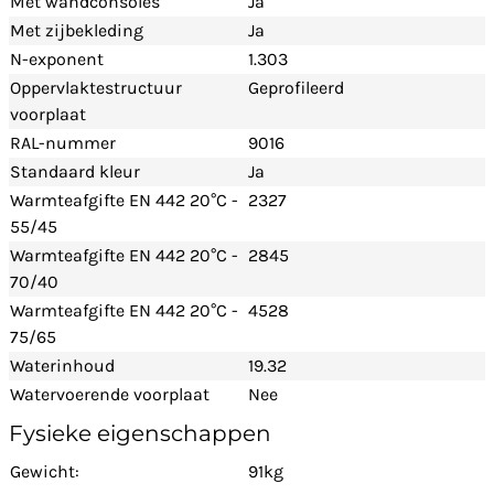
Met wandconsoles
Ja
Met zijbekleding
Ja
N-exponent
1.303
Oppervlaktestructuur
Geprofileerd
voorplaat
RAL-nummer
9016
Standaard kleur
Ja
Warmteafgifte EN 442 20°C -
2327
55/45
Warmteafgifte EN 442 20°C -
2845
70/40
Warmteafgifte EN 442 20°C -
4528
75/65
Waterinhoud
19.32
Watervoerende voorplaat
Nee
Fysieke eigenschappen
Gewicht:
91kg