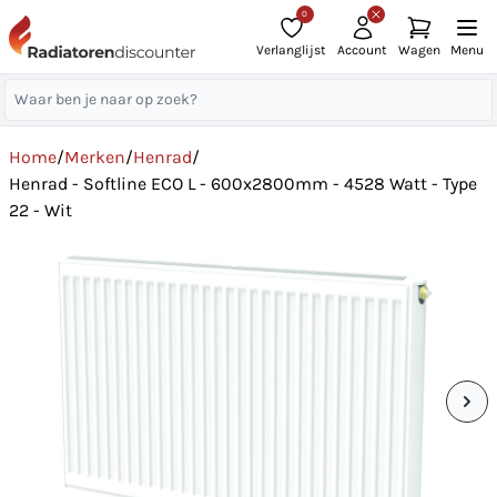
0
Verlanglijst
Account
Wagen
Menu
Home
/
Merken
/
Henrad
/
Henrad - Softline ECO L - 600x2800mm - 4528 Watt - Type
22 - Wit