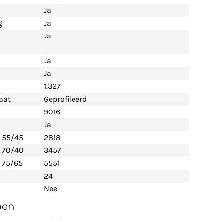
Ja
g
Ja
Ja
Ja
Ja
1.327
aat
Geprofileerd
9016
Ja
- 55/45
2818
- 70/40
3457
 75/65
5551
24
Nee
pen