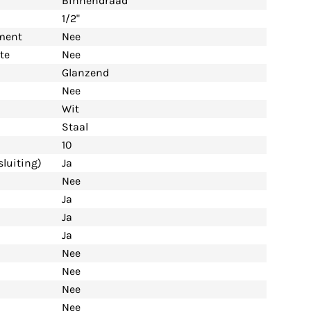
Binnendraad
1/2"
ement
Nee
te
Nee
Glanzend
Nee
Wit
Staal
10
luiting)
Ja
Nee
Ja
Ja
Ja
Nee
Nee
Nee
Nee