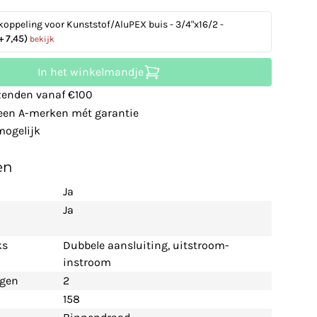
koppeling voor Kunststof/AluPEX buis - 3/4"x16/2 -
+ 7,45)
bekijk
In het winkelmandje
zenden vanaf €100
leen A-merken mét garantie
ogelijk
en
Ja
Ja
ks
Dubbele aansluiting, uitstroom-
instroom
ngen
2
158