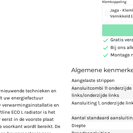
Klemkoppeling
Jaga - Klem
Vernikkeld
(
Gratis ver
Bij ons al
Montage m
Algemene kenmerk
Aangelaste strippen
Aansluitcombi 11 onderzijde
vernieuwende technieken en
links/onderzijde links
t uw energiefactuur
Aansluiting 1, onderzijde lin
w verwarmingsinstallatie en
line ECO L radiator is het
Aantal standaard aansluiti
eerst in de voorste plaat
Diepte
 voorkant wordt bereikt. De