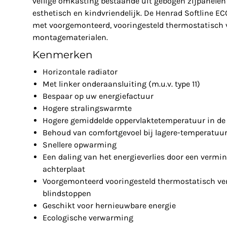
veilige omkasting bestaande uit gebogen zijpanelen 
esthetisch en kindvriendelijk. De Henrad Softline EC
met voorgemonteerd, vooringesteld thermostatisch v
montagematerialen.
Kenmerken
Horizontale radiator
Met linker onderaansluiting (m.u.v. type 11)
Bespaar op uw energiefactuur
Hogere stralingswarmte
Hogere gemiddelde oppervlaktetemperatuur in de 
Behoud van comfortgevoel bij lagere-temperatuu
Snellere opwarming
Een daling van het energieverlies door een vermin
achterplaat
Voorgemonteerd vooringesteld thermostatisch ven
blindstoppen
Geschikt voor hernieuwbare energie
Ecologische verwarming