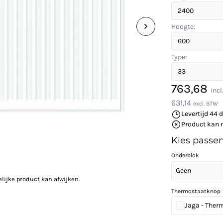
Hoogte:
Type:
763,68
inc
631,14
excl. BTW
Levertijd 44 
Product kan 
Kies passe
Onderblok
Geen
elijke product kan afwijken.
Thermostaatknop
Jaga - Ther