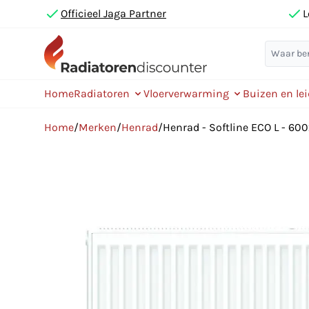
Officieel Jaga Partner
L
Home
Radiatoren
Vloerverwarming
Buizen en le
Home
/
Merken
/
Henrad
/
Henrad - Softline ECO L - 60