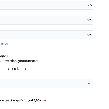
l. BTW
dagen
niet worden geretourneerd
nde producten
mostaatknop - Wit
(+ 43,95)
bekijk