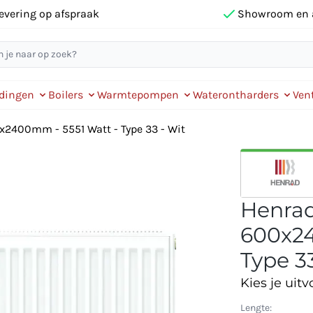
evering op afspraak
Showroom en 
idingen
Boilers
Warmtepompen
Waterontharders
Vent
0x2400mm - 5551 Watt - Type 33 - Wit
Henrad 
600x24
Type 33
Kies je uitv
Lengte: