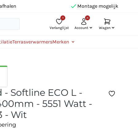
afhalen
Montage mogelijk
0
Verlanglijst
Account
Wagen
ilatie
Terrasverwarmers
Merken
- Softline ECO L -
00mm - 5551 Watt -
 - Wit
oering