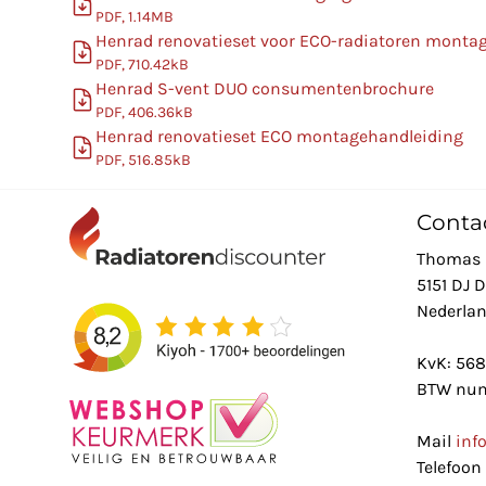
PDF, 1.14MB
Henrad renovatieset voor ECO-radiatoren monta
PDF, 710.42kB
Henrad S-vent DUO consumentenbrochure
PDF, 406.36kB
Henrad renovatieset ECO montagehandleiding
PDF, 516.85kB
Conta
Thomas 
5151 DJ 
Nederla
KvK: 56
BTW num
Mail
inf
Telefoon