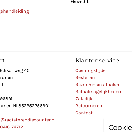
Gewicht:
gehandleiding
ct
Klantenservice
Edisonweg 40
Openingstijden
Drunen
Bestellen
nd
Bezorgen en afhalen
Betaalmogelijkheden
896891
Zakelijk
mer: NL852352256B01
Retourneren
Contact
o@radiatorendiscounter.nl
Cookie
0416-747121