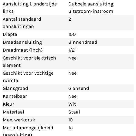
Aansluiting 1, onderzijde
Dubbele aansluiting,
links
uitstroom-instroom
Aantal standaard
2
aansluitingen
Diepte
100
Draadaansluiting
Binnendraad
Draadmaat (inch)
1/2"
Geschikt voor elektrisch
Nee
element
Geschikt voor vochtige
Nee
ruimte
Glansgraad
Glanzend
Kantelbaar
Nee
Kleur
Wit
Materiaal
Staal
Max. werkdruk
10
Met aftapmogelijkheid
Ja
(aansluiting)