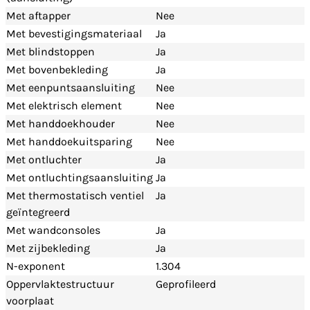
Met aftapper
Nee
Met bevestigingsmateriaal
Ja
Met blindstoppen
Ja
Met bovenbekleding
Ja
Met eenpuntsaansluiting
Nee
Met elektrisch element
Nee
Met handdoekhouder
Nee
Met handdoekuitsparing
Nee
Met ontluchter
Ja
Met ontluchtingsaansluiting
Ja
Met thermostatisch ventiel
Ja
geïntegreerd
Met wandconsoles
Ja
Met zijbekleding
Ja
N-exponent
1.304
Oppervlaktestructuur
Geprofileerd
voorplaat