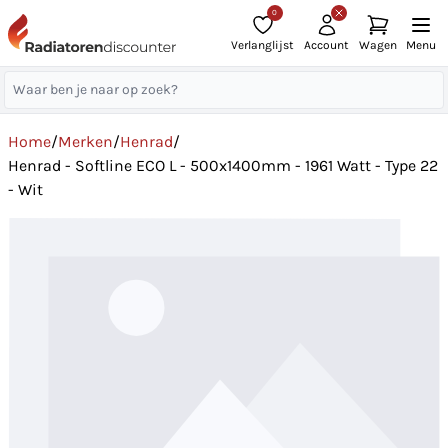
0
Verlanglijst
Account
Wagen
Menu
Home
/
Merken
/
Henrad
/
Henrad - Softline ECO L - 500x1400mm - 1961 Watt - Type 22
- Wit